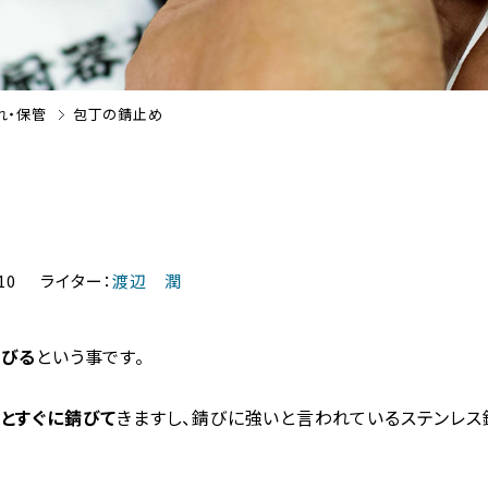
れ・保管
包丁の錆止め
10
ライター
渡辺 潤
錆びる
という事です。
とすぐに錆びて
きますし、錆びに強いと言われているステンレス