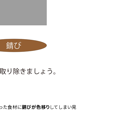
った食材に
錆びが色移り
してしまい見