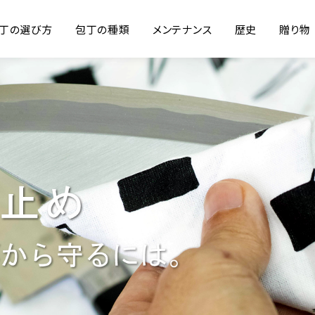
丁の選び方
包丁の種類
メンテナンス
歴史
贈り物
の日
石
良い包丁とは？
和包丁
世界の包丁
研ぎ方
結婚祝い
洋包丁
素材
まな板
引越し祝い
家庭包丁
ステンレスの包丁について
包丁のお手入れ・保管
新築祝い