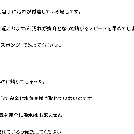
、
包丁に汚れが付着
している場合です。
起こりますが、
汚れが媒介となって
錆びるスピードを早めてしま
「スポンジ」で洗って
ください。
のに錆びてしまった。
ようで
完全に水気を拭き取れていない
のです。
気を完全に吸水は出来ません
。
れているか確認してください。