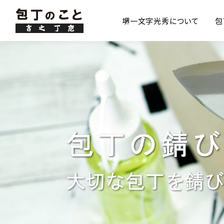
堺一文字光秀について
包
良い包丁を使う理由
和包丁と洋包丁の違い
切れなくなる理由
日本刀と包丁
刃物の意味・作法
産地
母
砥