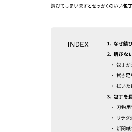
錆びてしまいますとせっかくのいい
包
1
なぜ錆
INDEX
2
錆びな
包丁が
拭き足
拭いた
3
包丁を
刃物用
サラダ
新聞紙