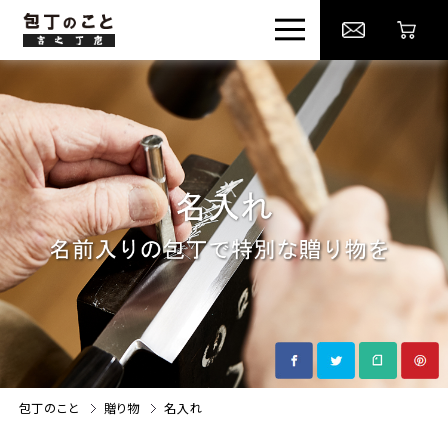
堺一文字光秀について
包丁の選び方
包丁の種類
メンテナンス
歴史
贈り物
包丁のこと
贈り物
名入れ