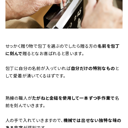
せっかく贈り物で包丁を選ぶのでしたら贈る方の
名前を包丁
に刻んで
贈るとなお喜ばれると思います。
包丁に自分の名前が入っていれば
自分だけの特別なもの
と
して愛着が湧いてくるはずです。
熟練の職人が
たがねと金槌を使用して一本ずつ手作業で
名
前を刻んでいきます。
人の手で入れていきますので、
機械では出せない独特な味の
ある文字
が評判です。